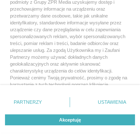
podmioty z Grupy ZPR Media uzyskujemy dostęp i
przechowujemy informacje na urządzeniu oraz
przetwarzamy dane osobowe, takie jak unikalne
identyfikatory, standardowe informacje wysyłane przez
urządzenie czy dane przeglądania w celu zapewniania
spersonalizowanych reklam, wybór spersonalizowanych
treści, pomiar reklam i treści, badanie odbiorców oraz
ulepszanie usług. Za zgodą Użytkownika my i Zaufani
Partnerzy możemy używać dokładnych danych
geolokalizacyjnych oraz aktywnie skanować
charakterystykę urządzenia do celów identyfikacji.
Ponieważ cenimy Twoją prywatność, prosimy o zgodę na
korzystanie z tych technologii poprzez kliknięcie
„Akceptuję”. Zgoda jest dobrowolna i zawsze możesz ją
zmienić/wycofać klikając przycisk ustawień prywatności
PARTNERZY
USTAWIENIA
znajdujący się w lewym dolnym rogu strony
. Niektóre
rodzaje przetwarzania danych nie wymagają zgody
Akceptuję
użytkownika, ale masz prawo sprzeciwić się takiemu
przetwarzaniu. Preferencje będą miały zastosowanie tylko
na tej witrynie.