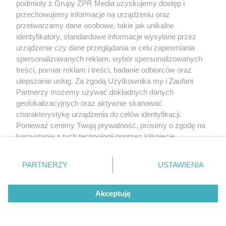
podmioty z Grupy ZPR Media uzyskujemy dostęp i
przechowujemy informacje na urządzeniu oraz
przetwarzamy dane osobowe, takie jak unikalne
identyfikatory, standardowe informacje wysyłane przez
urządzenie czy dane przeglądania w celu zapewniania
spersonalizowanych reklam, wybór spersonalizowanych
treści, pomiar reklam i treści, badanie odbiorców oraz
ulepszanie usług. Za zgodą Użytkownika my i Zaufani
Partnerzy możemy używać dokładnych danych
geolokalizacyjnych oraz aktywnie skanować
charakterystykę urządzenia do celów identyfikacji.
Ponieważ cenimy Twoją prywatność, prosimy o zgodę na
korzystanie z tych technologii poprzez kliknięcie
„Akceptuję”. Zgoda jest dobrowolna i zawsze możesz ją
zmienić/wycofać klikając przycisk ustawień prywatności
PARTNERZY
USTAWIENIA
znajdujący się w lewym dolnym rogu strony
. Niektóre
rodzaje przetwarzania danych nie wymagają zgody
Akceptuję
użytkownika, ale masz prawo sprzeciwić się takiemu
przetwarzaniu. Preferencje będą miały zastosowanie tylko
na tej witrynie.