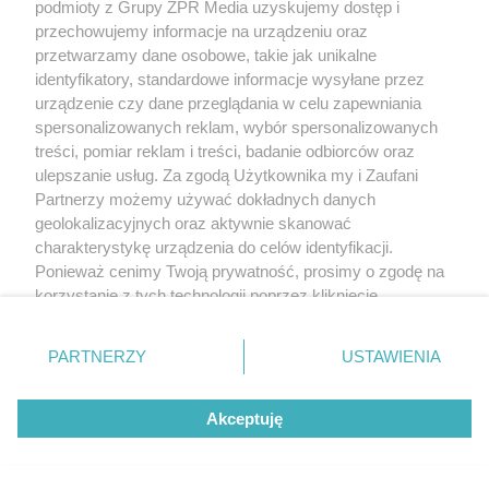
podmioty z Grupy ZPR Media uzyskujemy dostęp i
przechowujemy informacje na urządzeniu oraz
przetwarzamy dane osobowe, takie jak unikalne
identyfikatory, standardowe informacje wysyłane przez
urządzenie czy dane przeglądania w celu zapewniania
spersonalizowanych reklam, wybór spersonalizowanych
treści, pomiar reklam i treści, badanie odbiorców oraz
ulepszanie usług. Za zgodą Użytkownika my i Zaufani
Partnerzy możemy używać dokładnych danych
geolokalizacyjnych oraz aktywnie skanować
charakterystykę urządzenia do celów identyfikacji.
Ponieważ cenimy Twoją prywatność, prosimy o zgodę na
korzystanie z tych technologii poprzez kliknięcie
„Akceptuję”. Zgoda jest dobrowolna i zawsze możesz ją
zmienić/wycofać klikając przycisk ustawień prywatności
PARTNERZY
USTAWIENIA
znajdujący się w lewym dolnym rogu strony
. Niektóre
rodzaje przetwarzania danych nie wymagają zgody
Akceptuję
użytkownika, ale masz prawo sprzeciwić się takiemu
przetwarzaniu. Preferencje będą miały zastosowanie tylko
na tej witrynie.