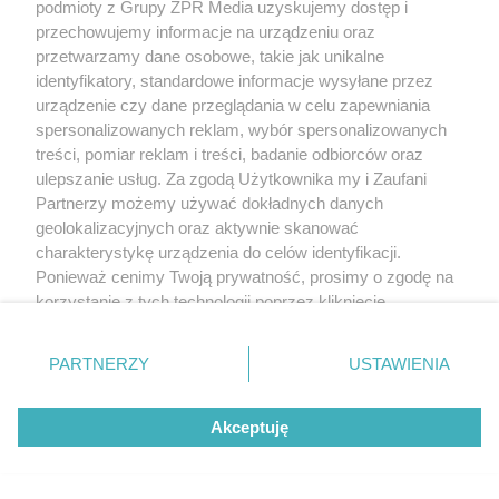
podmioty z Grupy ZPR Media uzyskujemy dostęp i
przechowujemy informacje na urządzeniu oraz
przetwarzamy dane osobowe, takie jak unikalne
identyfikatory, standardowe informacje wysyłane przez
urządzenie czy dane przeglądania w celu zapewniania
spersonalizowanych reklam, wybór spersonalizowanych
treści, pomiar reklam i treści, badanie odbiorców oraz
ulepszanie usług. Za zgodą Użytkownika my i Zaufani
Partnerzy możemy używać dokładnych danych
geolokalizacyjnych oraz aktywnie skanować
charakterystykę urządzenia do celów identyfikacji.
Ponieważ cenimy Twoją prywatność, prosimy o zgodę na
korzystanie z tych technologii poprzez kliknięcie
„Akceptuję”. Zgoda jest dobrowolna i zawsze możesz ją
zmienić/wycofać klikając przycisk ustawień prywatności
PARTNERZY
USTAWIENIA
znajdujący się w lewym dolnym rogu strony
. Niektóre
rodzaje przetwarzania danych nie wymagają zgody
Akceptuję
użytkownika, ale masz prawo sprzeciwić się takiemu
przetwarzaniu. Preferencje będą miały zastosowanie tylko
na tej witrynie.