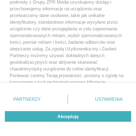
podmioty z Grupy ZPR Media uzyskujemy dostęp i
przechowujemy informacje na urządzeniu oraz
przetwarzamy dane osobowe, takie jak unikalne
identyfikatory, standardowe informacje wysyłane przez
urządzenie czy dane przeglądania w celu zapewniania
spersonalizowanych reklam, wybór spersonalizowanych
treści, pomiar reklam i treści, badanie odbiorców oraz
ulepszanie usług. Za zgodą Użytkownika my i Zaufani
Partnerzy możemy używać dokładnych danych
geolokalizacyjnych oraz aktywnie skanować
charakterystykę urządzenia do celów identyfikacji.
Ponieważ cenimy Twoją prywatność, prosimy o zgodę na
korzystanie z tych technologii poprzez kliknięcie
„Akceptuję”. Zgoda jest dobrowolna i zawsze możesz ją
zmienić/wycofać klikając przycisk ustawień prywatności
PARTNERZY
USTAWIENIA
znajdujący się w lewym dolnym rogu strony
. Niektóre
rodzaje przetwarzania danych nie wymagają zgody
Akceptuję
użytkownika, ale masz prawo sprzeciwić się takiemu
przetwarzaniu. Preferencje będą miały zastosowanie tylko
na tej witrynie.