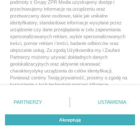
podmioty z Grupy ZPR Media uzyskujemy dostęp i
przechowujemy informacje na urządzeniu oraz
przetwarzamy dane osobowe, takie jak unikalne
identyfikatory, standardowe informacje wysyłane przez
urządzenie czy dane przeglądania w celu zapewniania
spersonalizowanych reklam, wybór spersonalizowanych
treści, pomiar reklam i treści, badanie odbiorców oraz
ulepszanie usług. Za zgodą Użytkownika my i Zaufani
Partnerzy możemy używać dokładnych danych
geolokalizacyjnych oraz aktywnie skanować
charakterystykę urządzenia do celów identyfikacji.
Ponieważ cenimy Twoją prywatność, prosimy o zgodę na
korzystanie z tych technologii poprzez kliknięcie
„Akceptuję”. Zgoda jest dobrowolna i zawsze możesz ją
zmienić/wycofać klikając przycisk ustawień prywatności
PARTNERZY
USTAWIENIA
znajdujący się w lewym dolnym rogu strony
. Niektóre
rodzaje przetwarzania danych nie wymagają zgody
Akceptuję
użytkownika, ale masz prawo sprzeciwić się takiemu
przetwarzaniu. Preferencje będą miały zastosowanie tylko
na tej witrynie.