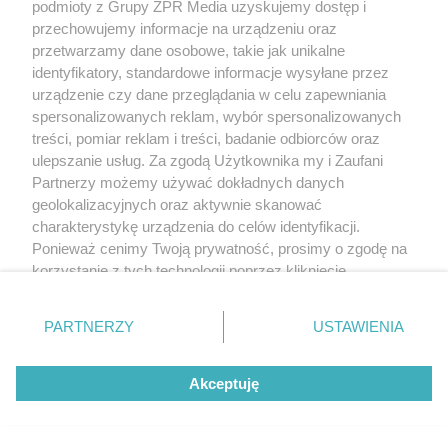
podmioty z Grupy ZPR Media uzyskujemy dostęp i
przechowujemy informacje na urządzeniu oraz
przetwarzamy dane osobowe, takie jak unikalne
identyfikatory, standardowe informacje wysyłane przez
urządzenie czy dane przeglądania w celu zapewniania
spersonalizowanych reklam, wybór spersonalizowanych
treści, pomiar reklam i treści, badanie odbiorców oraz
ulepszanie usług. Za zgodą Użytkownika my i Zaufani
Partnerzy możemy używać dokładnych danych
geolokalizacyjnych oraz aktywnie skanować
charakterystykę urządzenia do celów identyfikacji.
Ponieważ cenimy Twoją prywatność, prosimy o zgodę na
korzystanie z tych technologii poprzez kliknięcie
„Akceptuję”. Zgoda jest dobrowolna i zawsze możesz ją
zmienić/wycofać klikając przycisk ustawień prywatności
PARTNERZY
USTAWIENIA
znajdujący się w lewym dolnym rogu strony
. Niektóre
rodzaje przetwarzania danych nie wymagają zgody
Akceptuję
użytkownika, ale masz prawo sprzeciwić się takiemu
przetwarzaniu. Preferencje będą miały zastosowanie tylko
na tej witrynie.