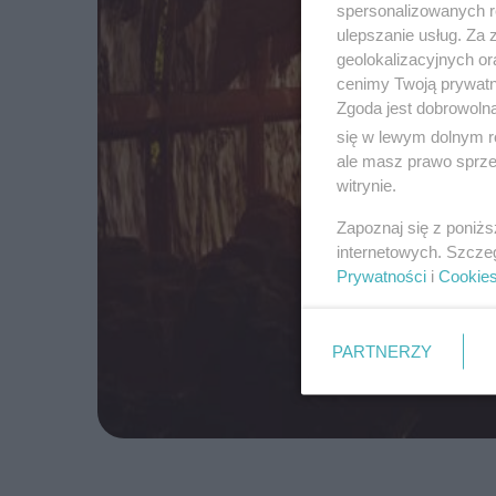
spersonalizowanych re
ulepszanie usług. Za
geolokalizacyjnych or
cenimy Twoją prywatno
Zgoda jest dobrowoln
się w lewym dolnym r
ale masz prawo sprzec
witrynie.
Zapoznaj się z poniż
internetowych. Szcze
Prywatności
i
Cookie
PARTNERZY