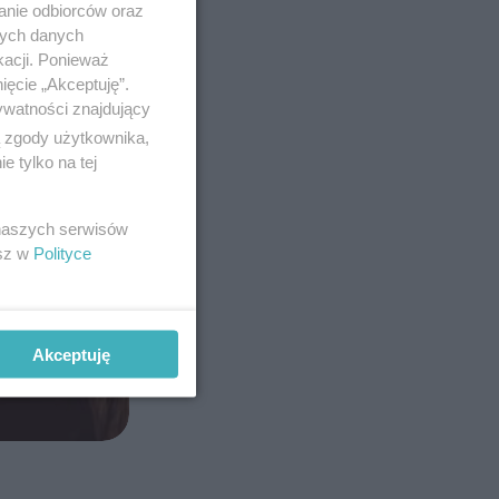
anie odbiorców oraz
nych danych
kacji. Ponieważ
ięcie „Akceptuję”.
ywatności znajdujący
ą zgody użytkownika,
 tylko na tej
 naszych serwisów
esz w
Polityce
Akceptuję