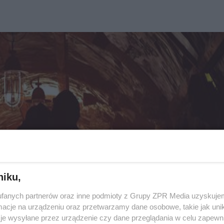
niku,
fanych partnerów oraz inne podmioty z Grupy ZPR Media uzyskujem
cje na urządzeniu oraz przetwarzamy dane osobowe, takie jak unika
je wysyłane przez urządzenie czy dane przeglądania w celu zapewn