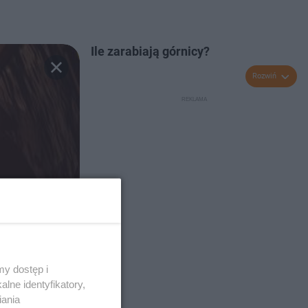
Ile zarabiają górnicy?
Rozwiń
y dostęp i
lne identyfikatory,
iania