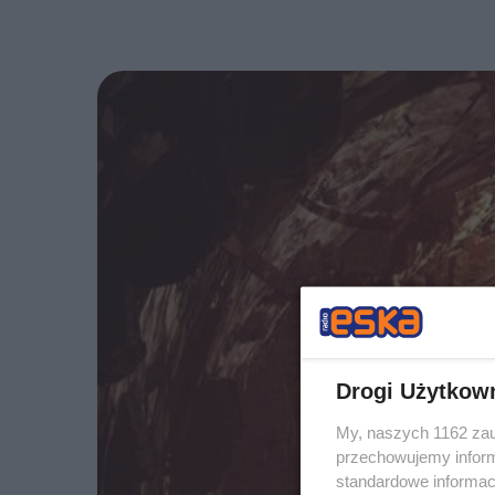
Drogi Użytkow
My, naszych 1162 zau
przechowujemy informa
standardowe informac