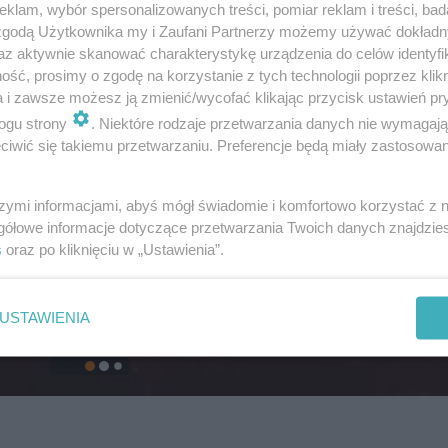
klam, wybór spersonalizowanych treści, pomiar reklam i treści, bad
 zgodą Użytkownika my i Zaufani Partnerzy możemy używać dokład
az aktywnie skanować charakterystykę urządzenia do celów identyfi
ść, prosimy o zgodę na korzystanie z tych technologii poprzez klikn
a i zawsze możesz ją zmienić/wycofać klikając przycisk ustawień pr
ogu strony
. Niektóre rodzaje przetwarzania danych nie wymagaj
iwić się takiemu przetwarzaniu. Preferencje będą miały zastosowanie
szymi informacjami, abyś mógł świadomie i komfortowo korzystać z
gółowe informacje dotyczące przetwarzania Twoich danych znajdzi
s
oraz po kliknięciu w „Ustawienia”.
USTAWIENIA