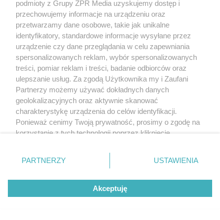
podmioty z Grupy ZPR Media uzyskujemy dostęp i
przechowujemy informacje na urządzeniu oraz
przetwarzamy dane osobowe, takie jak unikalne
identyfikatory, standardowe informacje wysyłane przez
urządzenie czy dane przeglądania w celu zapewniania
spersonalizowanych reklam, wybór spersonalizowanych
treści, pomiar reklam i treści, badanie odbiorców oraz
ulepszanie usług. Za zgodą Użytkownika my i Zaufani
Partnerzy możemy używać dokładnych danych
geolokalizacyjnych oraz aktywnie skanować
charakterystykę urządzenia do celów identyfikacji.
Ponieważ cenimy Twoją prywatność, prosimy o zgodę na
korzystanie z tych technologii poprzez kliknięcie
„Akceptuję”. Zgoda jest dobrowolna i zawsze możesz ją
zmienić/wycofać klikając przycisk ustawień prywatności
PARTNERZY
USTAWIENIA
znajdujący się w lewym dolnym rogu strony
. Niektóre
rodzaje przetwarzania danych nie wymagają zgody
Akceptuję
użytkownika, ale masz prawo sprzeciwić się takiemu
przetwarzaniu. Preferencje będą miały zastosowanie tylko
na tej witrynie.