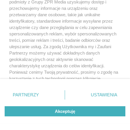
podmioty z Grupy ZPR Media uzyskujemy dostęp i
przechowujemy informacje na urządzeniu oraz
przetwarzamy dane osobowe, takie jak unikalne
identyfikatory, standardowe informacje wysyłane przez
urządzenie czy dane przeglądania w celu zapewniania
spersonalizowanych reklam, wybór spersonalizowanych
treści, pomiar reklam i treści, badanie odbiorców oraz
ulepszanie usług. Za zgodą Użytkownika my i Zaufani
Partnerzy możemy używać dokładnych danych
geolokalizacyjnych oraz aktywnie skanować
charakterystykę urządzenia do celów identyfikacji.
Ponieważ cenimy Twoją prywatność, prosimy o zgodę na
korzystanie z tych technologii poprzez kliknięcie
„Akceptuję”. Zgoda jest dobrowolna i zawsze możesz ją
zmienić/wycofać klikając przycisk ustawień prywatności
PARTNERZY
USTAWIENIA
znajdujący się w lewym dolnym rogu strony
. Niektóre
rodzaje przetwarzania danych nie wymagają zgody
Akceptuję
użytkownika, ale masz prawo sprzeciwić się takiemu
przetwarzaniu. Preferencje będą miały zastosowanie tylko
na tej witrynie.