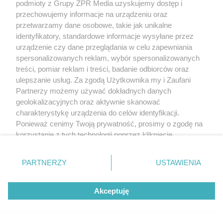
podmioty z Grupy ZPR Media uzyskujemy dostęp i
przechowujemy informacje na urządzeniu oraz
przetwarzamy dane osobowe, takie jak unikalne
identyfikatory, standardowe informacje wysyłane przez
urządzenie czy dane przeglądania w celu zapewniania
spersonalizowanych reklam, wybór spersonalizowanych
treści, pomiar reklam i treści, badanie odbiorców oraz
ulepszanie usług. Za zgodą Użytkownika my i Zaufani
Partnerzy możemy używać dokładnych danych
geolokalizacyjnych oraz aktywnie skanować
charakterystykę urządzenia do celów identyfikacji.
Ponieważ cenimy Twoją prywatność, prosimy o zgodę na
korzystanie z tych technologii poprzez kliknięcie
„Akceptuję”. Zgoda jest dobrowolna i zawsze możesz ją
zmienić/wycofać klikając przycisk ustawień prywatności
PARTNERZY
USTAWIENIA
znajdujący się w lewym dolnym rogu strony
. Niektóre
rodzaje przetwarzania danych nie wymagają zgody
Akceptuję
użytkownika, ale masz prawo sprzeciwić się takiemu
przetwarzaniu. Preferencje będą miały zastosowanie tylko
na tej witrynie.