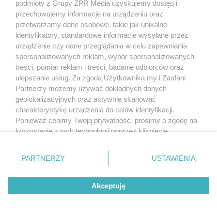
podmioty z Grupy ZPR Media uzyskujemy dostęp i
przechowujemy informacje na urządzeniu oraz
przetwarzamy dane osobowe, takie jak unikalne
identyfikatory, standardowe informacje wysyłane przez
urządzenie czy dane przeglądania w celu zapewniania
spersonalizowanych reklam, wybór spersonalizowanych
treści, pomiar reklam i treści, badanie odbiorców oraz
ulepszanie usług. Za zgodą Użytkownika my i Zaufani
Partnerzy możemy używać dokładnych danych
geolokalizacyjnych oraz aktywnie skanować
charakterystykę urządzenia do celów identyfikacji.
Ponieważ cenimy Twoją prywatność, prosimy o zgodę na
korzystanie z tych technologii poprzez kliknięcie
„Akceptuję”. Zgoda jest dobrowolna i zawsze możesz ją
zmienić/wycofać klikając przycisk ustawień prywatności
PARTNERZY
USTAWIENIA
znajdujący się w lewym dolnym rogu strony
. Niektóre
rodzaje przetwarzania danych nie wymagają zgody
Akceptuję
użytkownika, ale masz prawo sprzeciwić się takiemu
przetwarzaniu. Preferencje będą miały zastosowanie tylko
na tej witrynie.