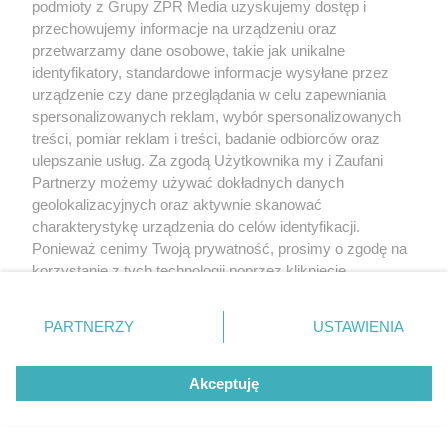
podmioty z Grupy ZPR Media uzyskujemy dostęp i
przechowujemy informacje na urządzeniu oraz
przetwarzamy dane osobowe, takie jak unikalne
identyfikatory, standardowe informacje wysyłane przez
urządzenie czy dane przeglądania w celu zapewniania
spersonalizowanych reklam, wybór spersonalizowanych
treści, pomiar reklam i treści, badanie odbiorców oraz
ulepszanie usług. Za zgodą Użytkownika my i Zaufani
Partnerzy możemy używać dokładnych danych
geolokalizacyjnych oraz aktywnie skanować
charakterystykę urządzenia do celów identyfikacji.
Ponieważ cenimy Twoją prywatność, prosimy o zgodę na
korzystanie z tych technologii poprzez kliknięcie
„Akceptuję”. Zgoda jest dobrowolna i zawsze możesz ją
zmienić/wycofać klikając przycisk ustawień prywatności
PARTNERZY
USTAWIENIA
znajdujący się w lewym dolnym rogu strony
. Niektóre
rodzaje przetwarzania danych nie wymagają zgody
Akceptuję
użytkownika, ale masz prawo sprzeciwić się takiemu
przetwarzaniu. Preferencje będą miały zastosowanie tylko
na tej witrynie.