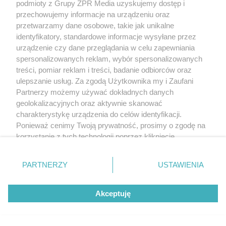
podmioty z Grupy ZPR Media uzyskujemy dostęp i
przechowujemy informacje na urządzeniu oraz
przetwarzamy dane osobowe, takie jak unikalne
identyfikatory, standardowe informacje wysyłane przez
urządzenie czy dane przeglądania w celu zapewniania
spersonalizowanych reklam, wybór spersonalizowanych
treści, pomiar reklam i treści, badanie odbiorców oraz
ulepszanie usług. Za zgodą Użytkownika my i Zaufani
Partnerzy możemy używać dokładnych danych
geolokalizacyjnych oraz aktywnie skanować
charakterystykę urządzenia do celów identyfikacji.
Ponieważ cenimy Twoją prywatność, prosimy o zgodę na
korzystanie z tych technologii poprzez kliknięcie
„Akceptuję”. Zgoda jest dobrowolna i zawsze możesz ją
zmienić/wycofać klikając przycisk ustawień prywatności
PARTNERZY
USTAWIENIA
znajdujący się w lewym dolnym rogu strony
. Niektóre
rodzaje przetwarzania danych nie wymagają zgody
Akceptuję
użytkownika, ale masz prawo sprzeciwić się takiemu
przetwarzaniu. Preferencje będą miały zastosowanie tylko
na tej witrynie.