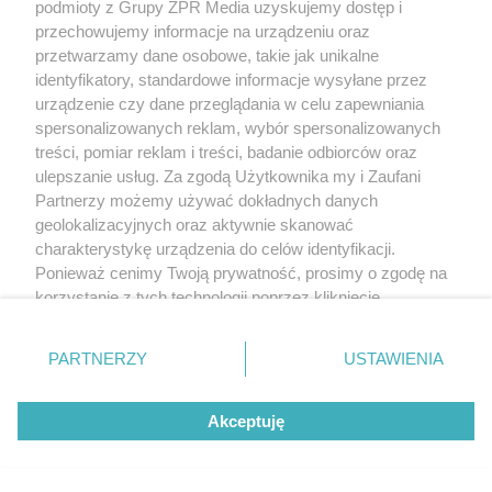
podmioty z Grupy ZPR Media uzyskujemy dostęp i
przechowujemy informacje na urządzeniu oraz
przetwarzamy dane osobowe, takie jak unikalne
identyfikatory, standardowe informacje wysyłane przez
urządzenie czy dane przeglądania w celu zapewniania
spersonalizowanych reklam, wybór spersonalizowanych
treści, pomiar reklam i treści, badanie odbiorców oraz
ulepszanie usług. Za zgodą Użytkownika my i Zaufani
Partnerzy możemy używać dokładnych danych
geolokalizacyjnych oraz aktywnie skanować
charakterystykę urządzenia do celów identyfikacji.
Ponieważ cenimy Twoją prywatność, prosimy o zgodę na
korzystanie z tych technologii poprzez kliknięcie
„Akceptuję”. Zgoda jest dobrowolna i zawsze możesz ją
zmienić/wycofać klikając przycisk ustawień prywatności
PARTNERZY
USTAWIENIA
znajdujący się w lewym dolnym rogu strony
. Niektóre
rodzaje przetwarzania danych nie wymagają zgody
Akceptuję
użytkownika, ale masz prawo sprzeciwić się takiemu
przetwarzaniu. Preferencje będą miały zastosowanie tylko
na tej witrynie.