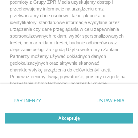
podmioty z Grupy ZPR Media uzyskujemy dostęp i
przechowujemy informacje na urządzeniu oraz
przetwarzamy dane osobowe, takie jak unikalne
identyfikatory, standardowe informacje wysyłane przez
urządzenie czy dane przeglądania w celu zapewniania
spersonalizowanych reklam, wybór spersonalizowanych
treści, pomiar reklam i treści, badanie odbiorców oraz
ulepszanie usług. Za zgodą Użytkownika my i Zaufani
Partnerzy możemy używać dokładnych danych
geolokalizacyjnych oraz aktywnie skanować
charakterystykę urządzenia do celów identyfikacji.
Ponieważ cenimy Twoją prywatność, prosimy o zgodę na
korzystanie z tych technologii poprzez kliknięcie
„Akceptuję”. Zgoda jest dobrowolna i zawsze możesz ją
zmienić/wycofać klikając przycisk ustawień prywatności
PARTNERZY
USTAWIENIA
znajdujący się w lewym dolnym rogu strony
. Niektóre
rodzaje przetwarzania danych nie wymagają zgody
Akceptuję
użytkownika, ale masz prawo sprzeciwić się takiemu
przetwarzaniu. Preferencje będą miały zastosowanie tylko
na tej witrynie.