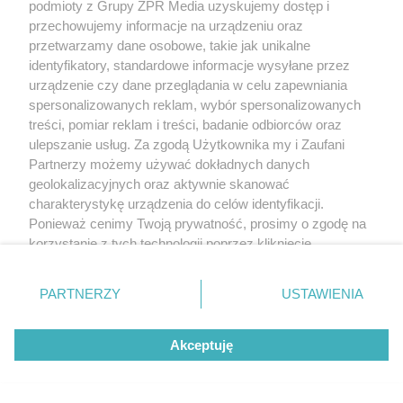
podmioty z Grupy ZPR Media uzyskujemy dostęp i
przechowujemy informacje na urządzeniu oraz
przetwarzamy dane osobowe, takie jak unikalne
identyfikatory, standardowe informacje wysyłane przez
urządzenie czy dane przeglądania w celu zapewniania
spersonalizowanych reklam, wybór spersonalizowanych
treści, pomiar reklam i treści, badanie odbiorców oraz
ulepszanie usług. Za zgodą Użytkownika my i Zaufani
Partnerzy możemy używać dokładnych danych
geolokalizacyjnych oraz aktywnie skanować
charakterystykę urządzenia do celów identyfikacji.
Ponieważ cenimy Twoją prywatność, prosimy o zgodę na
korzystanie z tych technologii poprzez kliknięcie
„Akceptuję”. Zgoda jest dobrowolna i zawsze możesz ją
zmienić/wycofać klikając przycisk ustawień prywatności
PARTNERZY
USTAWIENIA
znajdujący się w lewym dolnym rogu strony
. Niektóre
rodzaje przetwarzania danych nie wymagają zgody
Akceptuję
użytkownika, ale masz prawo sprzeciwić się takiemu
przetwarzaniu. Preferencje będą miały zastosowanie tylko
na tej witrynie.