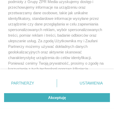
podmioty z Grupy ZPR Media uzyskujemy dostęp i
przechowujemy informacje na urządzeniu oraz
przetwarzamy dane osobowe, takie jak unikalne
identyfikatory, standardowe informacje wysyłane przez
urządzenie czy dane przeglądania w celu zapewniania
spersonalizowanych reklam, wybór spersonalizowanych
treści, pomiar reklam i treści, badanie odbiorców oraz
ulepszanie usług. Za zgodą Użytkownika my i Zaufani
Partnerzy możemy używać dokładnych danych
geolokalizacyjnych oraz aktywnie skanować
charakterystykę urządzenia do celów identyfikacji.
Ponieważ cenimy Twoją prywatność, prosimy o zgodę na
korzystanie z tych technologii poprzez kliknięcie
„Akceptuję”. Zgoda jest dobrowolna i zawsze możesz ją
zmienić/wycofać klikając przycisk ustawień prywatności
PARTNERZY
USTAWIENIA
znajdujący się w lewym dolnym rogu strony
. Niektóre
rodzaje przetwarzania danych nie wymagają zgody
Akceptuję
użytkownika, ale masz prawo sprzeciwić się takiemu
przetwarzaniu. Preferencje będą miały zastosowanie tylko
na tej witrynie.