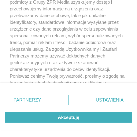
podmioty z Grupy ZPR Media uzyskujemy dostęp i
przechowujemy informacje na urządzeniu oraz
przetwarzamy dane osobowe, takie jak unikalne
identyfikatory, standardowe informacje wysyłane przez
urządzenie czy dane przeglądania w celu zapewniania
spersonalizowanych reklam, wybór spersonalizowanych
treści, pomiar reklam i treści, badanie odbiorców oraz
ulepszanie usług. Za zgodą Użytkownika my i Zaufani
Partnerzy możemy używać dokładnych danych
geolokalizacyjnych oraz aktywnie skanować
charakterystykę urządzenia do celów identyfikacji.
Ponieważ cenimy Twoją prywatność, prosimy o zgodę na
korzystanie z tych technologii poprzez kliknięcie
„Akceptuję”. Zgoda jest dobrowolna i zawsze możesz ją
zmienić/wycofać klikając przycisk ustawień prywatności
PARTNERZY
USTAWIENIA
znajdujący się w lewym dolnym rogu strony
. Niektóre
rodzaje przetwarzania danych nie wymagają zgody
Akceptuję
użytkownika, ale masz prawo sprzeciwić się takiemu
przetwarzaniu. Preferencje będą miały zastosowanie tylko
na tej witrynie.