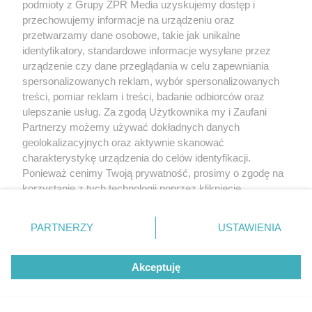
podmioty z Grupy ZPR Media uzyskujemy dostęp i
przechowujemy informacje na urządzeniu oraz
przetwarzamy dane osobowe, takie jak unikalne
identyfikatory, standardowe informacje wysyłane przez
urządzenie czy dane przeglądania w celu zapewniania
spersonalizowanych reklam, wybór spersonalizowanych
treści, pomiar reklam i treści, badanie odbiorców oraz
ulepszanie usług. Za zgodą Użytkownika my i Zaufani
Partnerzy możemy używać dokładnych danych
geolokalizacyjnych oraz aktywnie skanować
charakterystykę urządzenia do celów identyfikacji.
Ponieważ cenimy Twoją prywatność, prosimy o zgodę na
korzystanie z tych technologii poprzez kliknięcie
„Akceptuję”. Zgoda jest dobrowolna i zawsze możesz ją
zmienić/wycofać klikając przycisk ustawień prywatności
PARTNERZY
USTAWIENIA
znajdujący się w lewym dolnym rogu strony
. Niektóre
rodzaje przetwarzania danych nie wymagają zgody
Akceptuję
użytkownika, ale masz prawo sprzeciwić się takiemu
przetwarzaniu. Preferencje będą miały zastosowanie tylko
na tej witrynie.