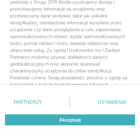
podmioty z Grupy ZPR Media uzyskujemy dostęp i
przechowujemy informacje na urządzeniu oraz
przetwarzamy dane osobowe, takie jak unikalne
identyfikatory, standardowe informacje wysyłane przez
urządzenie czy dane przeglądania w celu zapewniania
spersonalizowanych reklam, wybór spersonalizowanych
treści, pomiar reklam i treści, badanie odbiorców oraz
ulepszanie usług. Za zgodą Użytkownika my i Zaufani
Partnerzy możemy używać dokładnych danych
geolokalizacyjnych oraz aktywnie skanować
charakterystykę urządzenia do celów identyfikacji.
Ponieważ cenimy Twoją prywatność, prosimy o zgodę na
korzystanie z tych technologii poprzez kliknięcie
„Akceptuję”. Zgoda jest dobrowolna i zawsze możesz ją
zmienić/wycofać klikając przycisk ustawień prywatności
PARTNERZY
USTAWIENIA
znajdujący się w lewym dolnym rogu strony
. Niektóre
rodzaje przetwarzania danych nie wymagają zgody
Akceptuję
użytkownika, ale masz prawo sprzeciwić się takiemu
przetwarzaniu. Preferencje będą miały zastosowanie tylko
na tej witrynie.