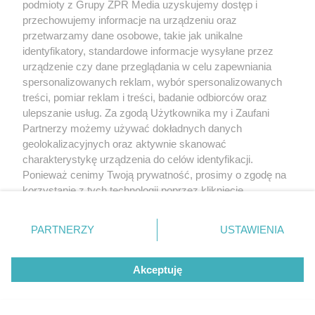
podmioty z Grupy ZPR Media uzyskujemy dostęp i
przechowujemy informacje na urządzeniu oraz
przetwarzamy dane osobowe, takie jak unikalne
identyfikatory, standardowe informacje wysyłane przez
urządzenie czy dane przeglądania w celu zapewniania
spersonalizowanych reklam, wybór spersonalizowanych
treści, pomiar reklam i treści, badanie odbiorców oraz
ulepszanie usług. Za zgodą Użytkownika my i Zaufani
Partnerzy możemy używać dokładnych danych
geolokalizacyjnych oraz aktywnie skanować
charakterystykę urządzenia do celów identyfikacji.
Ponieważ cenimy Twoją prywatność, prosimy o zgodę na
korzystanie z tych technologii poprzez kliknięcie
„Akceptuję”. Zgoda jest dobrowolna i zawsze możesz ją
zmienić/wycofać klikając przycisk ustawień prywatności
PARTNERZY
USTAWIENIA
znajdujący się w lewym dolnym rogu strony
. Niektóre
rodzaje przetwarzania danych nie wymagają zgody
Akceptuję
użytkownika, ale masz prawo sprzeciwić się takiemu
przetwarzaniu. Preferencje będą miały zastosowanie tylko
na tej witrynie.