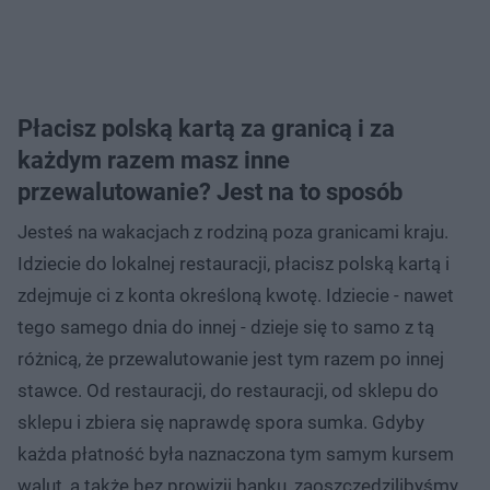
Płacisz polską kartą za granicą i za
każdym razem masz inne
przewalutowanie? Jest na to sposób
Jesteś na wakacjach z rodziną poza granicami kraju.
Idziecie do lokalnej restauracji, płacisz polską kartą i
zdejmuje ci z konta określoną kwotę. Idziecie - nawet
tego samego dnia do innej - dzieje się to samo z tą
różnicą, że przewalutowanie jest tym razem po innej
stawce. Od restauracji, do restauracji, od sklepu do
sklepu i zbiera się naprawdę spora sumka. Gdyby
każda płatność była naznaczona tym samym kursem
walut, a także bez prowizji banku, zaoszczędzilibyśmy