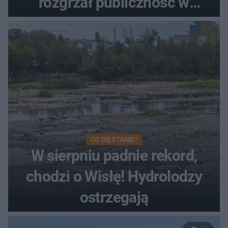
rozgrzał publiczność w
Toruniu
CO SIĘ STANIE?
W sierpniu padnie rekord,
chodzi o Wisłę! Hydrolodzy
ostrzegają