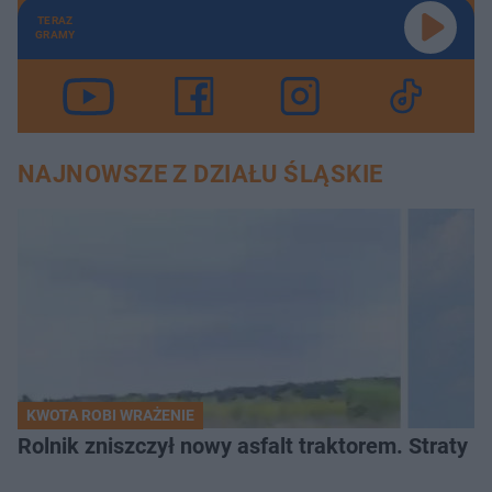
TERAZ
GRAMY
NAJNOWSZE Z DZIAŁU ŚLĄSKIE
KWOTA ROBI WRAŻENIE
Rolnik zniszczył nowy asfalt traktorem. Straty id