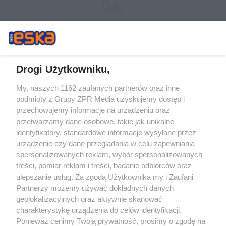
Drogi Użytkowniku,
My, naszych 1162 zaufanych partnerów oraz inne
Żaden utwór zamieszczony w serwisie nie może być powielany i
podmioty z Grupy ZPR Media uzyskujemy dostęp i
rozpowszechniany lub dalej rozpowszechniany w jakikolwiek sposób (w
tym także elektroniczny lub mechaniczny) na jakimkolwiek polu
przechowujemy informacje na urządzeniu oraz
eksploatacji w jakiejkolwiek formie, włącznie z umieszczaniem w Internecie
przetwarzamy dane osobowe, takie jak unikalne
bez pisemnej zgody właściciela praw. Jakiekolwiek użycie lub
wykorzystanie utworów w całości lub w części z naruszeniem prawa, tzn.
identyfikatory, standardowe informacje wysyłane przez
bez właściwej zgody, jest zabronione pod groźbą kary i może być ścigane
urządzenie czy dane przeglądania w celu zapewniania
prawnie.
spersonalizowanych reklam, wybór spersonalizowanych
treści, pomiar reklam i treści, badanie odbiorców oraz
ulepszanie usług. Za zgodą Użytkownika my i Zaufani
Partnerzy możemy używać dokładnych danych
geolokalizacyjnych oraz aktywnie skanować
charakterystykę urządzenia do celów identyfikacji.
O nas
Ponieważ cenimy Twoją prywatność, prosimy o zgodę na