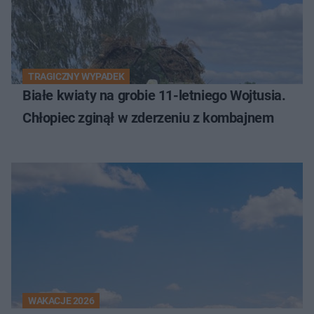
TRAGICZNY WYPADEK
Białe kwiaty na grobie 11-letniego Wojtusia.
Chłopiec zginął w zderzeniu z kombajnem
WAKACJE 2026