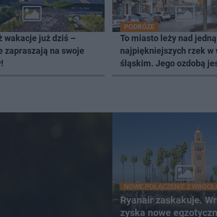
PODRÓŻE
 wakacje już dziś –
To miasto leży nad jedną
e zapraszają na swoje
najpiękniejszych rzek w 
!
śląskim. Jego ozdobą je
zabytkowy pałac
NOWE POŁĄCZENIE Z WROCŁ
Ryanair zaskakuje. W
zyska nowe egzotycz