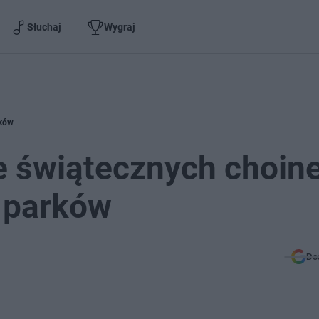
Słuchaj
Wygraj
rków
e świątecznych choine
o parków
Do