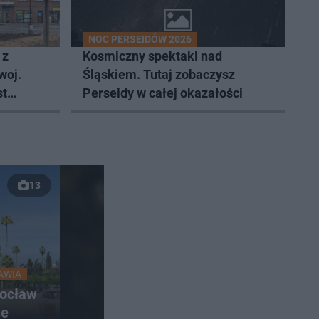
NOC PERSEIDÓW 2026
 z
Kosmiczny spektakl nad
woj.
Śląskiem. Tutaj zobaczysz
st
Perseidy w całej okazałości
13
AWIA
rocław
ne