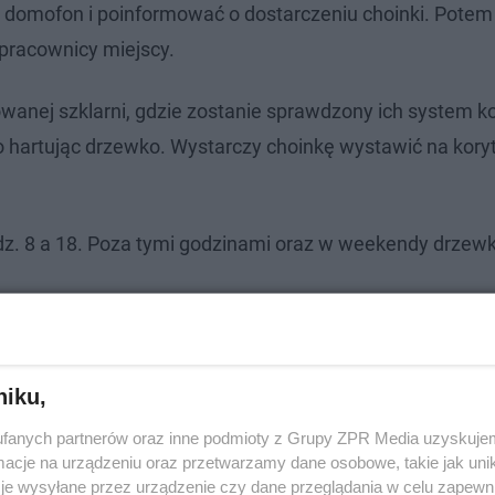
 domofon i poinformować o dostarczeniu choinki. Potem
 pracownicy miejscy.
wanej szklarni, gdzie zostanie sprawdzony ich system k
artując drzewko. Wystarczy choinkę wystawić na koryt
z. 8 a 18. Poza tymi godzinami oraz w weekendy drzew
niku,
fanych partnerów oraz inne podmioty z Grupy ZPR Media uzyskujem
cje na urządzeniu oraz przetwarzamy dane osobowe, takie jak unika
je wysyłane przez urządzenie czy dane przeglądania w celu zapewn