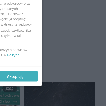
anie odbiorców oraz
nych danych
kacji. Ponieważ
ięcie „Akceptuję”.
ywatności znajdujący
ą zgody użytkownika,
 tylko na tej
 naszych serwisów
esz w
Polityce
Akceptuję
25