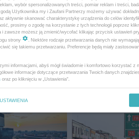
klam, wybór spersonalizowanych treści, pomiar reklam i treści, bad
 zgodą Użytkownika my i Zaufani Partnerzy możemy używać dokład
az aktywnie skanować charakterystykę urządzenia do celów identyfi
ść, prosimy o zgodę na korzystanie z tych technologii poprzez klikn
a i zawsze możesz ją zmienić/wycofać klikając przycisk ustawień pr
ogu strony
. Niektóre rodzaje przetwarzania danych nie wymagaj
iwić się takiemu przetwarzaniu. Preferencje będą miały zastosowanie
szymi informacjami, abyś mógł świadomie i komfortowo korzystać z
gółowe informacje dotyczące przetwarzania Twoich danych znajdzi
nką po świętach
s
oraz po kliknięciu w „Ustawienia”.
SKIE
USTAWIENIA
MATERIAŁ SPONSOROWANY