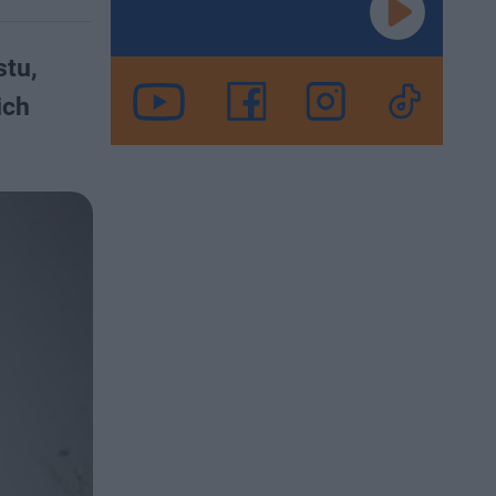
stu,
ich