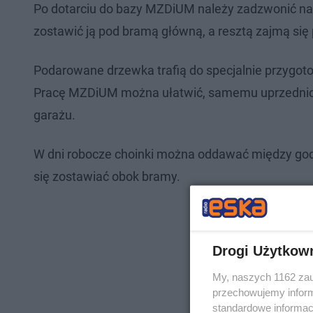
Po dotarciu do bazy MZDiUM należy zadzwonić na
zostawić ją pod bramą główną, a resztą zajmą się
Podarowane drzewka trafią do specjalnie przygoto
Pracę MZDiUM można ułatwić, samemu uprzednio h
garażu.
W dni robocze choinki można oddawać między god
się zostawiać obok bramy.
Drogi Użytkow
My, naszych 1162 zau
przechowujemy informa
standardowe informac