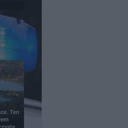
sce. Ten
iem
czystą