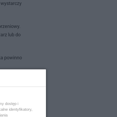
 wystarczy
orzeniowy.
arz lub do
ka powinno
y dostęp i
lne identyfikatory,
iania