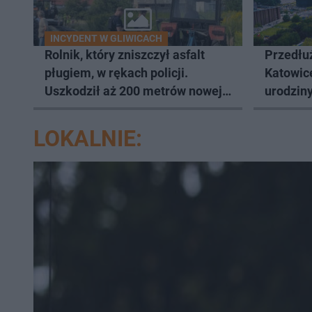
INCYDENT W GLIWICACH
Rolnik, który zniszczył asfalt
Przedłuż
pługiem, w rękach policji.
Katowic
Uszkodził aż 200 metrów nowej
urodziny
drogi
LOKALNIE: