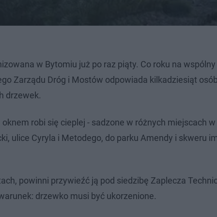
anizowana w Bytomiu już po raz piąty. Co roku na wspólny
ego Zarządu Dróg i Mostów odpowiada kilkadziesiąt osób
ch drzewek.
a oknem robi się cieplej - sadzone w różnych miejscach w
ki, ulice Cyryla i Metodego, do parku Amendy i skweru im
ach, powinni przywieźć ją pod siedzibę Zaplecza Techn
n warunek: drzewko musi być ukorzenione.