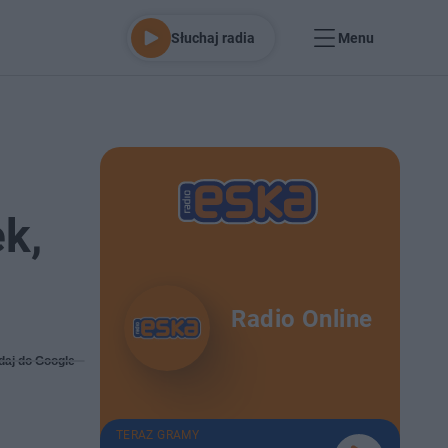
Słuchaj radia
Menu
k,
Radio Online
daj do Google
TERAZ GRAMY