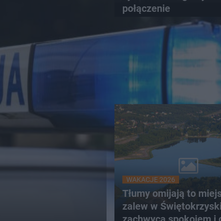
połączenie
WAKACJE 2026
Tłumy omijają to miej
zalew w Świętokrzysk
zachwyca spokojem i 