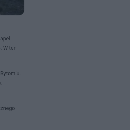
 apel
. W ten
 Bytomiu.
.
icznego