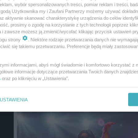
klam, wybór spersonalizowanych treści, pomiar reklam i treści, bad
 zgodą Użytkownika my i Zaufani Partnerzy możemy używać dokład
az aktywnie skanować charakterystykę urządzenia do celów identyfi
ść, prosimy o zgodę na korzystanie z tych technologii poprzez klikn
da artystka, która łączy pop, soul i R&B. Po niej, o
18:30
,
a i zawsze możesz ją zmienić/wycofać klikając przycisk ustawień pr
y z hitów takich jak Daj mi znać, No co Ty i Niech mówią.
ogu strony
. Niektóre rodzaje przetwarzania danych nie wymagaj
iwić się takiemu przetwarzaniu. Preferencje będą miały zastosowanie
 jednego z najpopularniejszych artystów młodego pokol
yści są laureatami Bursztynowego Słowika na Sopot Festiv
szymi informacjami, abyś mógł świadomie i komfortowo korzystać z
gółowe informacje dotyczące przetwarzania Twoich danych znajdzi
mprezę poprowadzi Agata Zjawińska.
s
oraz po kliknięciu w „Ustawienia”.
ubliczności. Zobaczcie zdjęcia z Katowic.
USTAWIENIA