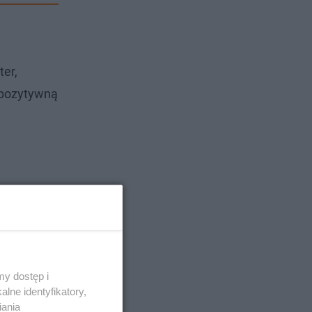
ter,
 pozytywną
y dostęp i
lne identyfikatory,
iania