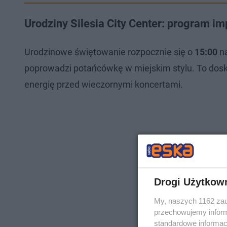
Urodziny Silesia City Center: program im
Urodzinowe świętowanie rozpocznie się o
15:00
na
poprowadzi potańcówkę w miejskim stylu. To dosk
energię przed wieczornymi koncertami.
Drogi Użytkow
My, naszych 1162 zau
przechowujemy informa
standardowe informac