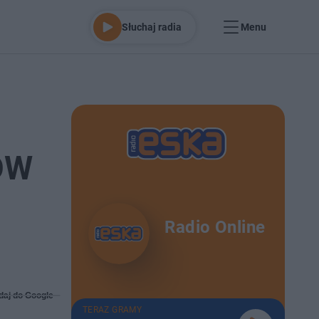
Słuchaj radia
Menu
WOW
Radio Online
daj do Google
TERAZ GRAMY