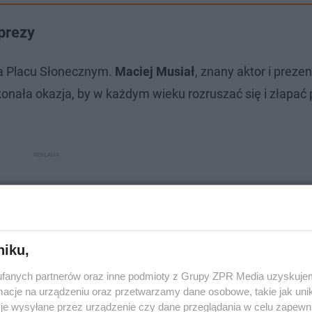
prezy
 Placu Słonecznym.
Maciej Musiał
, znany aktor i prezen
onała okazja, by w każdym wieku rozruszać się i złapać
niku,
fanych partnerów oraz inne podmioty z Grupy ZPR Media uzyskujem
cje na urządzeniu oraz przetwarzamy dane osobowe, takie jak unika
je wysyłane przez urządzenie czy dane przeglądania w celu zapewn